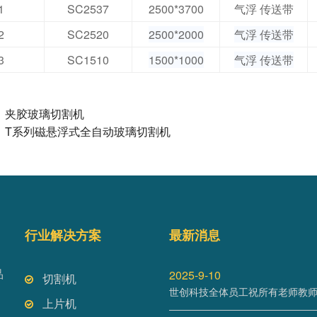
1
SC2537
2500*3700
气浮 传送带
2
SC2520
2500*2000
气浮 传送带
3
SC1510
1500*1000
气浮 传送带
：
夹胶玻璃切割机
：
T系列磁悬浮式全自动玻璃切割机
行业解决方案
最新消息
品
2025-9-10
切割机
世创科技全体员工祝所有老师教
上片机